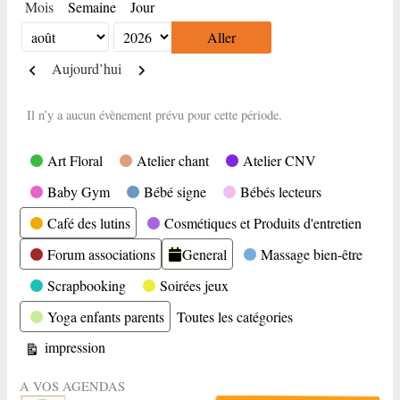
Mois
Semaine
Jour
Mois
Année
Précédent
Suivant
Aujourd’hui
Il n’y a aucun évènement prévu pour cette période.
Catégories
Art Floral
Atelier chant
Atelier CNV
Baby Gym
Bébé signe
Bébés lecteurs
Café des lutins
Cosmétiques et Produits d'entretien
Forum associations
General
Massage bien-être
Scrapbooking
Soirées jeux
Yoga enfants parents
Toutes les catégories
Vue
impression
A VOS AGENDAS