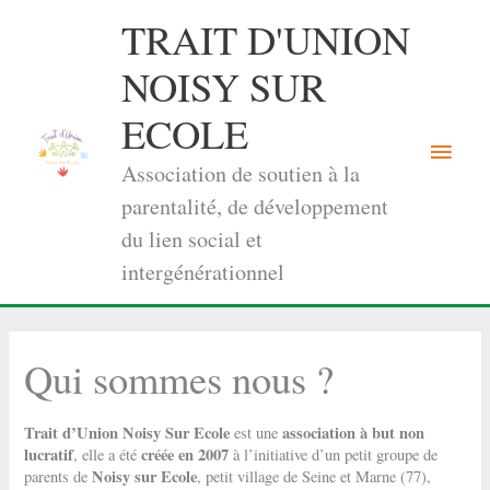
Aller
TRAIT D'UNION
au
contenu
NOISY SUR
ECOLE
Menu
Association de soutien à la
princi
parentalité, de développement
du lien social et
intergénérationnel
Qui sommes nous ?
Trait d’Union Noisy Sur Ecole
association à but non
est une
lucratif
créée en 2007
, elle a été
à l’initiative d’un petit groupe de
Noisy sur Ecole
parents de
, petit village de Seine et Marne (77),