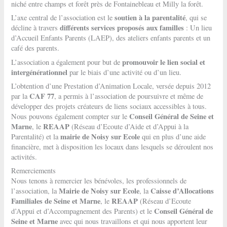
niché entre champs et forêt près de Fontainebleau et Milly la forêt.
soutien à la parentalité
L’axe central de l’association est le
, qui se
différents services proposés aux familles
décline à travers
: Un lieu
d’Accueil Enfants Parents (LAEP), des ateliers enfants parents et un
café des parents.
promouvoir le lien social et
L’association a également pour but de
intergénérationnel
par le biais d’une activité ou d’un lieu.
L’obtention d’une Prestation d’Animation Locale, versée depuis 2012
CAF 77
par la
, a permis à l’association de poursuivre et même de
développer des projets créateurs de liens sociaux accessibles à tous.
Conseil Général de Seine et
Nous pouvons également compter sur le
Marne
REAAP
, le
(Réseau d’Ecoute d’Aide et d’Appui à la
mairie de Noisy sur Ecole
Parentalité) et la
qui en plus d’une aide
financière, met à disposition les locaux dans lesquels se déroulent nos
activités.
Remerciements
Nous tenons à remercier les bénévoles, les professionnels de
Mairie de Noisy sur Ecole
Caisse d’Allocations
l’association, la
, la
Familiales de Seine et Marne
REAAP
, le
(Réseau d’Ecoute
Conseil Général de
d’Appui et d’Accompagnement des Parents) et le
Seine et Marne
avec qui nous travaillons et qui nous apportent leur