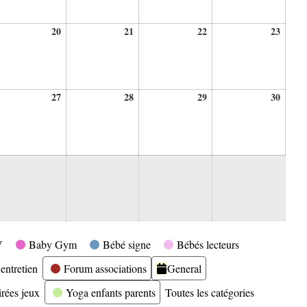
20
21
22
23
20
21
22
23
ût
août
août
août
août
26
2026
2026
2026
2026
27
28
29
30
27
28
29
30
ût
août
août
août
août
26
2026
2026
2026
2026
V
Baby Gym
Bébé signe
Bébés lecteurs
entretien
Forum associations
General
irées jeux
Yoga enfants parents
Toutes les catégories