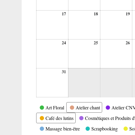
17
18
19
17
18
19
août
août
ao
2026
2026
20
24
25
26
24
25
26
août
août
ao
2026
2026
20
31
31
août
2026
Catégories
Art Floral
Atelier chant
Atelier CN
Café des lutins
Cosmétiques et Produits d'
Massage bien-être
Scrapbooking
So