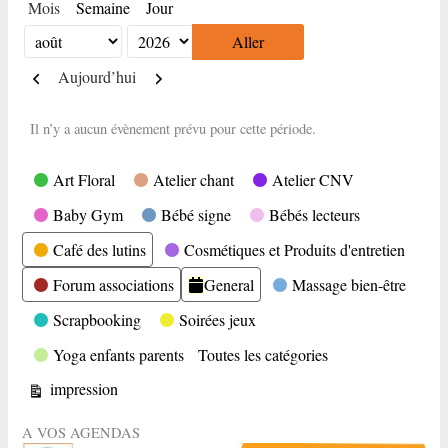
Mois
Semaine
Jour
Mois
Année
Précédent
Suivant
Aujourd’hui
Il n’y a aucun évènement prévu pour cette période.
Catégories
Art Floral
Atelier chant
Atelier CNV
Baby Gym
Bébé signe
Bébés lecteurs
Café des lutins
Cosmétiques et Produits d'entretien
Forum associations
General
Massage bien-être
Scrapbooking
Soirées jeux
Yoga enfants parents
Toutes les catégories
Vue
impression
A VOS AGENDAS