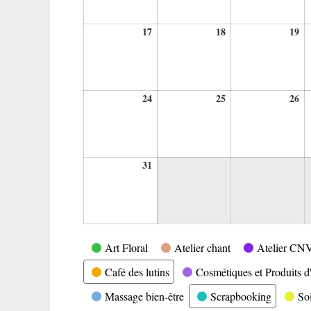
17
18
19
17
18
19
août
août
ao
2026
2026
20
24
25
26
24
25
26
août
août
ao
2026
2026
20
31
31
août
2026
Catégories
Art Floral
Atelier chant
Atelier CN
Café des lutins
Cosmétiques et Produits d'
Massage bien-être
Scrapbooking
So