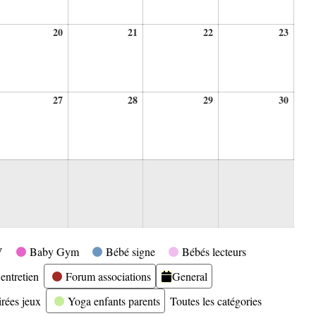
20
21
22
23
20
21
22
23
ût
août
août
août
août
26
2026
2026
2026
2026
27
28
29
30
27
28
29
30
ût
août
août
août
août
26
2026
2026
2026
2026
V
Baby Gym
Bébé signe
Bébés lecteurs
entretien
Forum associations
General
irées jeux
Yoga enfants parents
Toutes les catégories