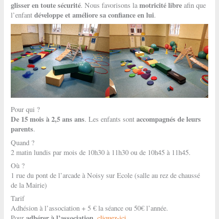
glisser en toute sécurité
motricité libre
. Nous favorisons la
afin que
développe et améliore sa confiance en lui
l’enfant
.
Pour qui ?
De 15 mois à 2,5 ans ans
accompagnés de leurs
. Les enfants sont
parents
.
Quand ?
2 matin lundis par mois de 10h30 à 11h30 ou de 10h45 à 11h45.
Où ?
1 rue du pont de l’arcade à Noisy sur Ecole (salle au rez de chaussé
de la Mairie)
Tarif
Adhésion à l’association + 5 € la séance ou 50€ l’année.
adhérer à l’association
Pour
,
cliquez-ici
.