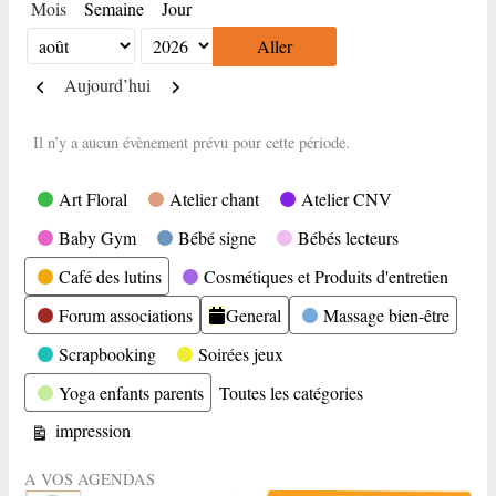
Mois
Semaine
Jour
Mois
Année
Précédent
Suivant
Aujourd’hui
Il n’y a aucun évènement prévu pour cette période.
Catégories
Art Floral
Atelier chant
Atelier CNV
Baby Gym
Bébé signe
Bébés lecteurs
Café des lutins
Cosmétiques et Produits d'entretien
Forum associations
General
Massage bien-être
Scrapbooking
Soirées jeux
Yoga enfants parents
Toutes les catégories
Vue
impression
A VOS AGENDAS