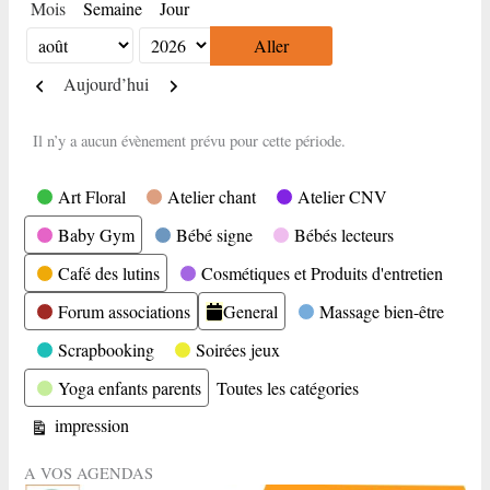
Mois
Semaine
Jour
Mois
Année
Précédent
Suivant
Aujourd’hui
Il n’y a aucun évènement prévu pour cette période.
Catégories
Art Floral
Atelier chant
Atelier CNV
Baby Gym
Bébé signe
Bébés lecteurs
Café des lutins
Cosmétiques et Produits d'entretien
Forum associations
General
Massage bien-être
Scrapbooking
Soirées jeux
Yoga enfants parents
Toutes les catégories
Vue
impression
A VOS AGENDAS