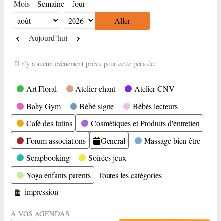
Mois
Semaine
Jour
Mois
Année
Précédent
Suivant
Aujourd’hui
Il n’y a aucun évènement prévu pour cette période.
Catégories
Art Floral
Atelier chant
Atelier CNV
Baby Gym
Bébé signe
Bébés lecteurs
Café des lutins
Cosmétiques et Produits d'entretien
Forum associations
General
Massage bien-être
Scrapbooking
Soirées jeux
Yoga enfants parents
Toutes les catégories
Vue
impression
A VOS AGENDAS