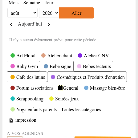
Mois
Semaine
Jour
Mois
Année
Précédent
Suivant
Aujourd’hui
Il n’y a aucun évènement prévu pour cette période.
Catégories
Art Floral
Atelier chant
Atelier CNV
Baby Gym
Bébé signe
Bébés lecteurs
Café des lutins
Cosmétiques et Produits d'entretien
Forum associations
General
Massage bien-être
Scrapbooking
Soirées jeux
Yoga enfants parents
Toutes les catégories
Vue
impression
A VOS AGENDAS