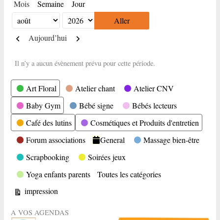
Mois
Semaine
Jour
Mois
Année
Précédent
Suivant
Aujourd’hui
Il n’y a aucun évènement prévu pour cette période.
Catégories
Art Floral
Atelier chant
Atelier CNV
Baby Gym
Bébé signe
Bébés lecteurs
Café des lutins
Cosmétiques et Produits d'entretien
Forum associations
General
Massage bien-être
Scrapbooking
Soirées jeux
Yoga enfants parents
Toutes les catégories
Vue
impression
A VOS AGENDAS