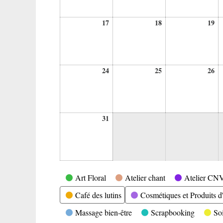
17
18
19
17
18
19
août
août
ao
2026
2026
20
24
25
26
24
25
26
août
août
ao
2026
2026
20
31
31
août
2026
Catégories
Art Floral
Atelier chant
Atelier CN
Café des lutins
Cosmétiques et Produits d'
Massage bien-être
Scrapbooking
So