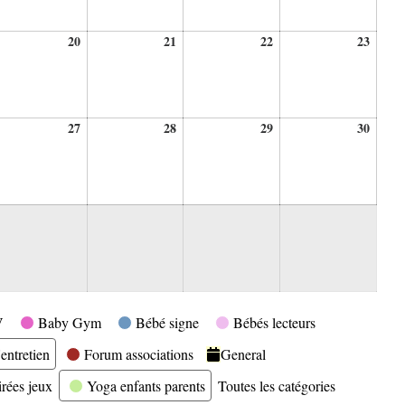
20
21
22
23
20
21
22
23
ût
août
août
août
août
26
2026
2026
2026
2026
27
28
29
30
27
28
29
30
ût
août
août
août
août
26
2026
2026
2026
2026
V
Baby Gym
Bébé signe
Bébés lecteurs
entretien
Forum associations
General
irées jeux
Yoga enfants parents
Toutes les catégories