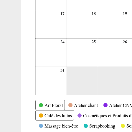
17
18
19
17
18
19
août
août
ao
2026
2026
20
24
25
26
24
25
26
août
août
ao
2026
2026
20
31
31
août
2026
Catégories
Art Floral
Atelier chant
Atelier CN
Café des lutins
Cosmétiques et Produits d'
Massage bien-être
Scrapbooking
So