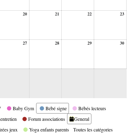
20
21
22
23
20
21
22
23
ût
août
août
août
août
26
2026
2026
2026
2026
27
28
29
30
27
28
29
30
ût
août
août
août
août
26
2026
2026
2026
2026
V
Baby Gym
Bébé signe
Bébés lecteurs
entretien
Forum associations
General
irées jeux
Yoga enfants parents
Toutes les catégories