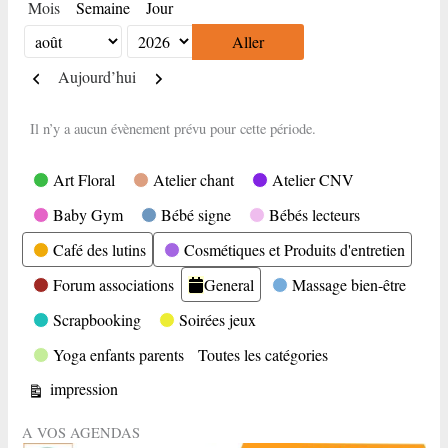
Mois
Semaine
Jour
Mois
Année
Précédent
Suivant
Aujourd’hui
Il n’y a aucun évènement prévu pour cette période.
Catégories
Art Floral
Atelier chant
Atelier CNV
Baby Gym
Bébé signe
Bébés lecteurs
Café des lutins
Cosmétiques et Produits d'entretien
Forum associations
General
Massage bien-être
Scrapbooking
Soirées jeux
Yoga enfants parents
Toutes les catégories
Vue
impression
A VOS AGENDAS