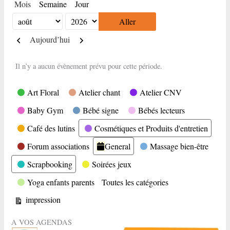
Mois
Semaine
Jour
Mois
Année
Précédent
Suivant
Aujourd’hui
Il n’y a aucun évènement prévu pour cette période.
Catégories
Art Floral
Atelier chant
Atelier CNV
Baby Gym
Bébé signe
Bébés lecteurs
Café des lutins
Cosmétiques et Produits d'entretien
Forum associations
General
Massage bien-être
Scrapbooking
Soirées jeux
Yoga enfants parents
Toutes les catégories
Vue
impression
A VOS AGENDAS