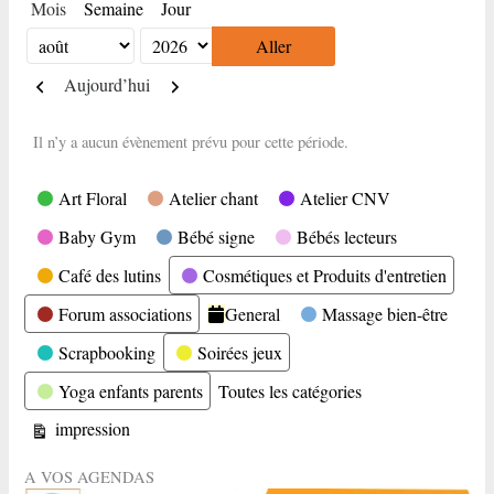
Mois
Semaine
Jour
Mois
Année
Précédent
Suivant
Aujourd’hui
Il n’y a aucun évènement prévu pour cette période.
Catégories
Art Floral
Atelier chant
Atelier CNV
Baby Gym
Bébé signe
Bébés lecteurs
Café des lutins
Cosmétiques et Produits d'entretien
Forum associations
General
Massage bien-être
Scrapbooking
Soirées jeux
Yoga enfants parents
Toutes les catégories
Vue
impression
A VOS AGENDAS