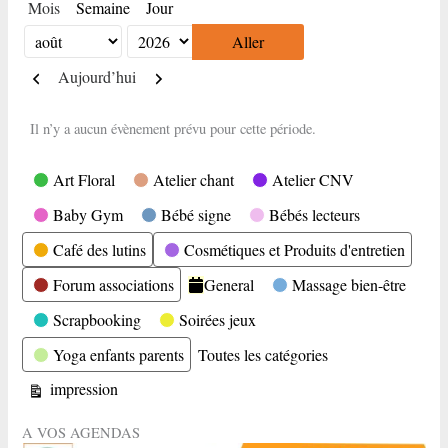
Mois
Semaine
Jour
Mois
Année
Précédent
Suivant
Aujourd’hui
Il n’y a aucun évènement prévu pour cette période.
Catégories
Art Floral
Atelier chant
Atelier CNV
Baby Gym
Bébé signe
Bébés lecteurs
Café des lutins
Cosmétiques et Produits d'entretien
Forum associations
General
Massage bien-être
Scrapbooking
Soirées jeux
Yoga enfants parents
Toutes les catégories
Vue
impression
A VOS AGENDAS