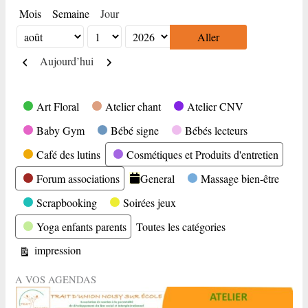
Mois
Semaine
Jour
Mois
Jour
Année
Précédent
Suivant
Aujourd’hui
Catégories
Art Floral
Atelier chant
Atelier CNV
Baby Gym
Bébé signe
Bébés lecteurs
Café des lutins
Cosmétiques et Produits d'entretien
Forum associations
General
Massage bien-être
Scrapbooking
Soirées jeux
Yoga enfants parents
Toutes les catégories
Vue
impression
A VOS AGENDAS