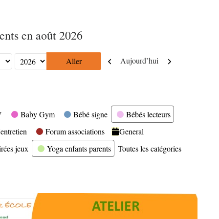
nts en août 2026
Précédent
Suivant
Aujourd’hui
V
Baby Gym
Bébé signe
Bébés lecteurs
entretien
Forum associations
General
irées jeux
Yoga enfants parents
Toutes les catégories