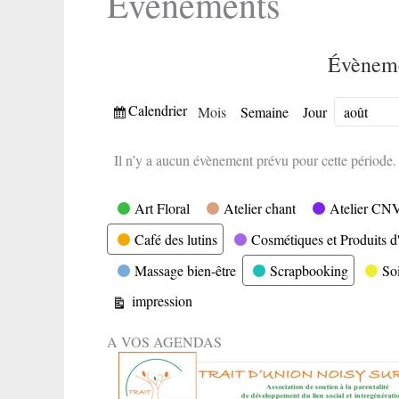
Evènements
Évèneme
Vue
Calendrier
Mois
Semaine
Jour
Mois
Année
Il n’y a aucun évènement prévu pour cette période.
Catégories
Art Floral
Atelier chant
Atelier CN
Café des lutins
Cosmétiques et Produits d'
Massage bien-être
Scrapbooking
So
Vue
impression
A VOS AGENDAS