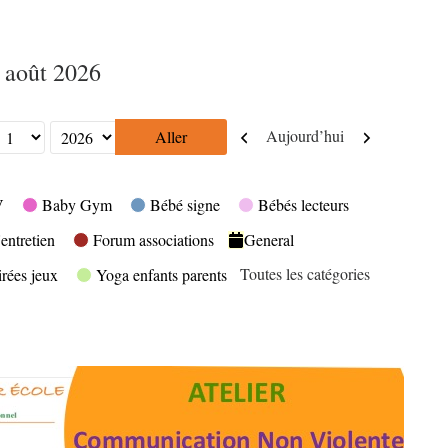
 août 2026
Précédent
Suivant
Aujourd’hui
V
Baby Gym
Bébé signe
Bébés lecteurs
entretien
Forum associations
General
Toutes les catégories
irées jeux
Yoga enfants parents