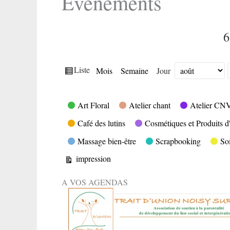
Evènements
6
Vue
Liste
Mois
Semaine
Jour
Mois
Jour
Année
en
Catégories
Art Floral
Atelier chant
Atelier CN
Café des lutins
Cosmétiques et Produits d'
Massage bien-être
Scrapbooking
So
Vue
impression
A VOS AGENDAS