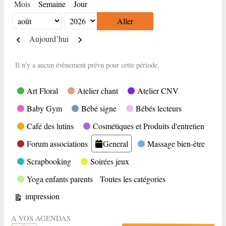
Mois
Semaine
Jour
Mois
Année
Précédent
Suivant
Aujourd’hui
Il n’y a aucun évènement prévu pour cette période.
Catégories
Art Floral
Atelier chant
Atelier CNV
Baby Gym
Bébé signe
Bébés lecteurs
Café des lutins
Cosmétiques et Produits d'entretien
Forum associations
General
Massage bien-être
Scrapbooking
Soirées jeux
Yoga enfants parents
Toutes les catégories
Vue
impression
A VOS AGENDAS