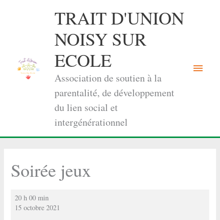
Aller
TRAIT D'UNION
au
contenu
NOISY SUR
ECOLE
Menu
Association de soutien à la
princi
parentalité, de développement
du lien social et
intergénérationnel
Soirée jeux
Soirée
20 h 00 min
jeux
15 octobre 2021