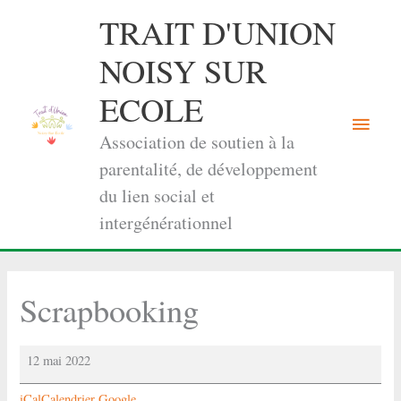
Aller
TRAIT D'UNION
au
contenu
NOISY SUR
ECOLE
Menu
Association de soutien à la
princi
parentalité, de développement
du lien social et
intergénérationnel
Scrapbooking
Scrapbooking
12 mai 2022
iCal
Calendrier Google