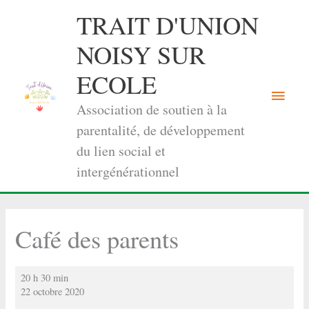
Aller
TRAIT D'UNION
au
contenu
NOISY SUR
ECOLE
Menu
Association de soutien à la
princi
parentalité, de développement
du lien social et
intergénérationnel
Café des parents
Café
20 h 30 min
des
22 octobre 2020
parents