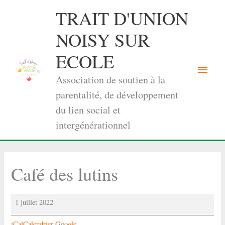
Aller
TRAIT D'UNION
au
contenu
NOISY SUR
ECOLE
Menu
Association de soutien à la
princi
parentalité, de développement
du lien social et
intergénérationnel
Café des lutins
Café
1 juillet 2022
des
lutins
iCal
Calendrier Google