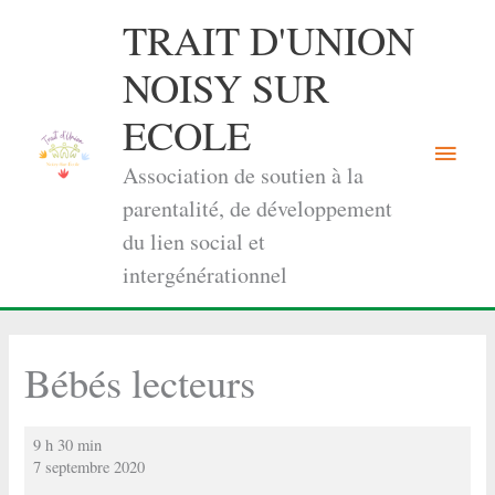
Aller
TRAIT D'UNION
au
contenu
NOISY SUR
ECOLE
Menu
Association de soutien à la
princi
parentalité, de développement
du lien social et
intergénérationnel
Bébés lecteurs
Bébés
9 h 30 min
lecteurs
7 septembre 2020