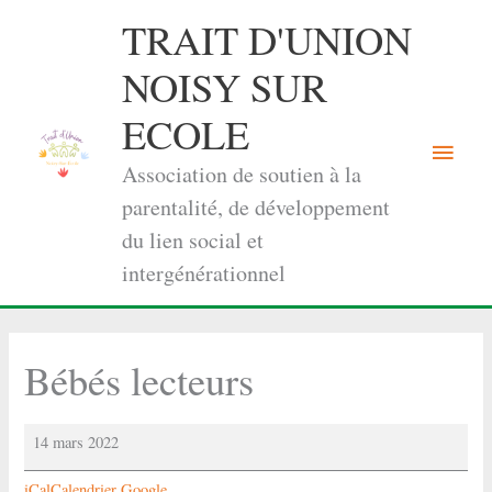
Aller
TRAIT D'UNION
au
contenu
NOISY SUR
ECOLE
Menu
Association de soutien à la
princi
parentalité, de développement
du lien social et
intergénérationnel
Bébés lecteurs
Bébés
14 mars 2022
lecteurs
iCal
Calendrier Google