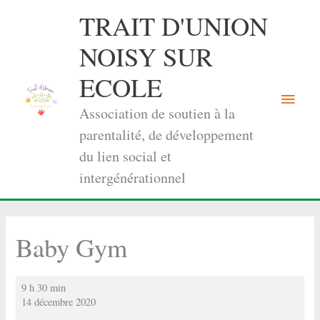
Aller
TRAIT D'UNION
au
contenu
NOISY SUR
ECOLE
Menu
Association de soutien à la
princi
parentalité, de développement
du lien social et
intergénérationnel
Baby Gym
Baby
9 h 30 min
Gym
14 décembre 2020