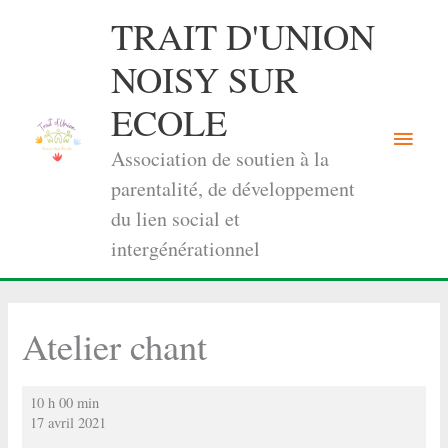
Aller
TRAIT D'UNION
au
contenu
NOISY SUR
ECOLE
Menu
Association de soutien à la
princi
parentalité, de développement
du lien social et
intergénérationnel
Atelier chant
Atelier
10 h 00 min
chant
17 avril 2021