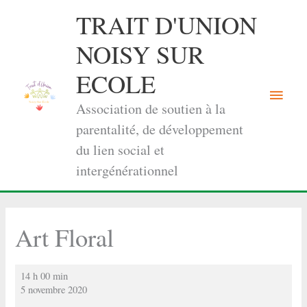
Aller
TRAIT D'UNION
au
contenu
NOISY SUR
ECOLE
Menu
Association de soutien à la
princi
parentalité, de développement
du lien social et
intergénérationnel
Art Floral
Art
14 h 00 min
Floral
5 novembre 2020