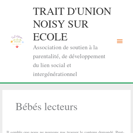
Aller
TRAIT D'UNION
au
contenu
NOISY SUR
ECOLE
Menu
Association de soutien à la
princi
parentalité, de développement
du lien social et
intergénérationnel
Bébés lecteurs
Il semble que nous ne pouvons pas trouver le contenu demandé. Peut-