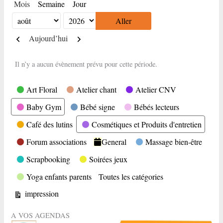
Mois
Semaine
Jour
Mois
Année
Précédent
Suivant
Aujourd’hui
Il n’y a aucun évènement prévu pour cette période.
Catégories
Art Floral
Atelier chant
Atelier CNV
Baby Gym
Bébé signe
Bébés lecteurs
Café des lutins
Cosmétiques et Produits d'entretien
Forum associations
General
Massage bien-être
Scrapbooking
Soirées jeux
Yoga enfants parents
Toutes les catégories
Vue
impression
A VOS AGENDAS