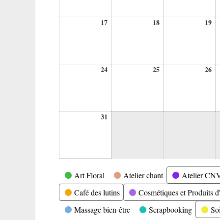
17
18
19
17
18
19
août
août
ao
2026
2026
20
24
25
26
24
25
26
août
août
ao
2026
2026
20
31
31
août
2026
Catégories
Art Floral
Atelier chant
Atelier CN
Café des lutins
Cosmétiques et Produits d'
Massage bien-être
Scrapbooking
So