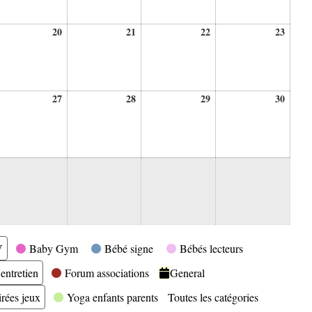
20
21
22
23
20
21
22
23
ût
août
août
août
août
26
2026
2026
2026
2026
27
28
29
30
27
28
29
30
ût
août
août
août
août
26
2026
2026
2026
2026
V
Baby Gym
Bébé signe
Bébés lecteurs
entretien
Forum associations
General
irées jeux
Yoga enfants parents
Toutes les catégories