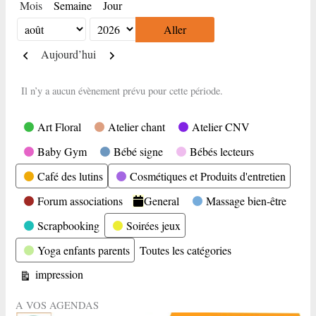
Mois
Semaine
Jour
Mois
Année
Précédent
Suivant
Aujourd’hui
Il n’y a aucun évènement prévu pour cette période.
Catégories
Art Floral
Atelier chant
Atelier CNV
Baby Gym
Bébé signe
Bébés lecteurs
Café des lutins
Cosmétiques et Produits d'entretien
Forum associations
General
Massage bien-être
Scrapbooking
Soirées jeux
Yoga enfants parents
Toutes les catégories
Vue
impression
A VOS AGENDAS