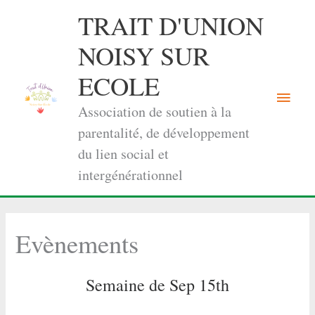
Aller
TRAIT D'UNION
au
contenu
NOISY SUR
ECOLE
Menu
Association de soutien à la
princi
parentalité, de développement
du lien social et
intergénérationnel
Evènements
Semaine de Sep 15th