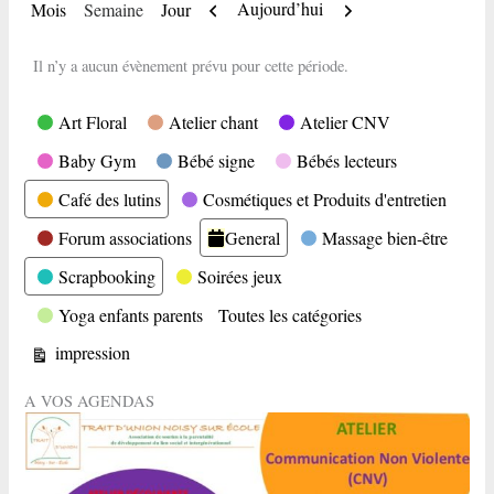
Précédent
Suivant
Aujourd’hui
Mois
Semaine
Jour
Il n’y a aucun évènement prévu pour cette période.
Catégories
Art Floral
Atelier chant
Atelier CNV
Baby Gym
Bébé signe
Bébés lecteurs
Café des lutins
Cosmétiques et Produits d'entretien
Forum associations
General
Massage bien-être
Scrapbooking
Soirées jeux
Yoga enfants parents
Toutes les catégories
Vue
impression
A VOS AGENDAS