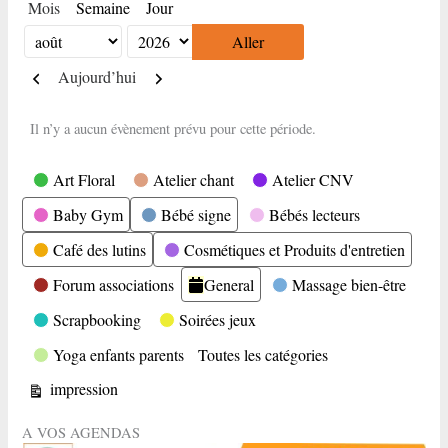
Mois
Semaine
Jour
Mois
Année
Précédent
Suivant
Aujourd’hui
Il n’y a aucun évènement prévu pour cette période.
Catégories
Art Floral
Atelier chant
Atelier CNV
Baby Gym
Bébé signe
Bébés lecteurs
Café des lutins
Cosmétiques et Produits d'entretien
Forum associations
General
Massage bien-être
Scrapbooking
Soirées jeux
Yoga enfants parents
Toutes les catégories
Vue
impression
A VOS AGENDAS