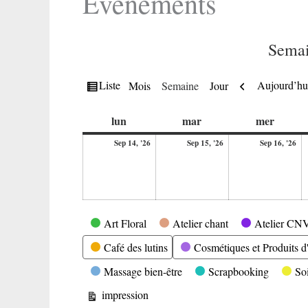
Evènements
Semai
Vue
Précédent
Liste
Aujourd’hu
Mois
Semaine
Jour
en
lundi
mardi
mercre
lun
mar
mer
14
15
16
Sep 14, '26
Sep 15, '26
Sep 16, '26
septembre
septembre
se
2026
2026
20
Catégories
Art Floral
Atelier chant
Atelier CN
Café des lutins
Cosmétiques et Produits d'
Massage bien-être
Scrapbooking
So
Vue
impression