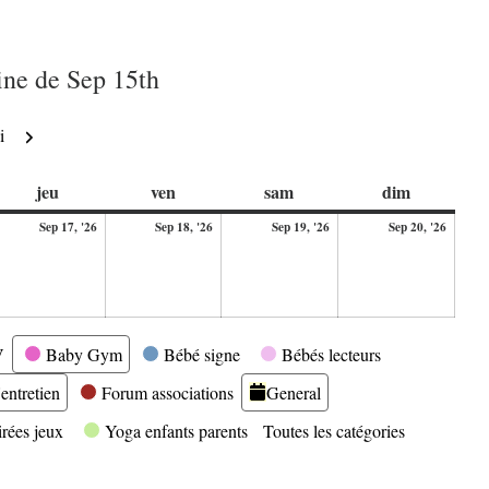
ne de Sep 15th
Suivant
i
di
jeudi
vendredi
samedi
dimanche
jeu
ven
sam
dim
17
18
19
20
Sep 17, '26
Sep 18, '26
Sep 19, '26
Sep 20, '26
ptembre
septembre
septembre
septembre
septe
26
2026
2026
2026
2026
V
Baby Gym
Bébé signe
Bébés lecteurs
entretien
Forum associations
General
irées jeux
Yoga enfants parents
Toutes les catégories