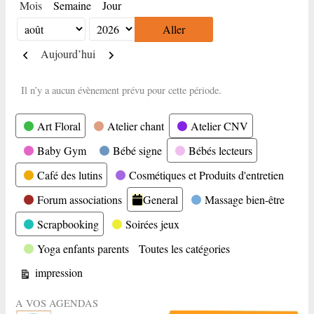
Mois
Semaine
Jour
Mois
Année
Précédent
Suivant
Aujourd’hui
Il n’y a aucun évènement prévu pour cette période.
Catégories
Art Floral
Atelier chant
Atelier CNV
Baby Gym
Bébé signe
Bébés lecteurs
Café des lutins
Cosmétiques et Produits d'entretien
Forum associations
General
Massage bien-être
Scrapbooking
Soirées jeux
Yoga enfants parents
Toutes les catégories
Vue
impression
A VOS AGENDAS