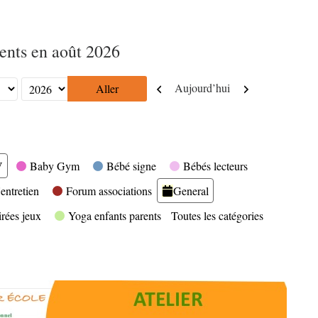
nts en août 2026
Précédent
Suivant
Aujourd’hui
V
Baby Gym
Bébé signe
Bébés lecteurs
entretien
Forum associations
General
irées jeux
Yoga enfants parents
Toutes les catégories