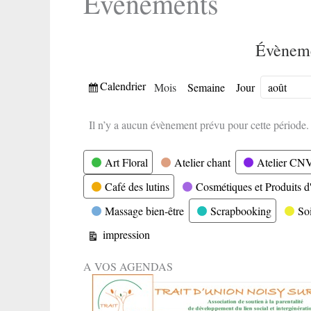
Evènements
Évèneme
Vue
Calendrier
Mois
Semaine
Jour
Mois
Année
Il n’y a aucun évènement prévu pour cette période.
Catégories
Art Floral
Atelier chant
Atelier CN
Café des lutins
Cosmétiques et Produits d'
Massage bien-être
Scrapbooking
So
Vue
impression
A VOS AGENDAS