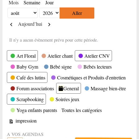
Mois
Semaine
Jour
Mois
Année
Précédent
Suivant
Aujourd’hui
Il n’y a aucun évènement prévu pour cette période.
Catégories
Art Floral
Atelier chant
Atelier CNV
Baby Gym
Bébé signe
Bébés lecteurs
Café des lutins
Cosmétiques et Produits d'entretien
Forum associations
General
Massage bien-être
Scrapbooking
Soirées jeux
Yoga enfants parents
Toutes les catégories
Vue
impression
A VOS AGENDAS