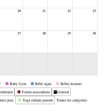
20
21
22
23
20
21
22
23
ût
août
août
août
août
26
2026
2026
2026
2026
27
28
29
30
27
28
29
30
ût
août
août
août
août
26
2026
2026
2026
2026
V
Baby Gym
Bébé signe
Bébés lecteurs
entretien
Forum associations
General
irées jeux
Yoga enfants parents
Toutes les catégories