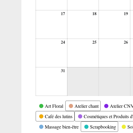
17
18
19
17
18
19
août
août
ao
2026
2026
20
24
25
26
24
25
26
août
août
ao
2026
2026
20
31
31
août
2026
Catégories
Art Floral
Atelier chant
Atelier CN
Café des lutins
Cosmétiques et Produits d'
Massage bien-être
Scrapbooking
So