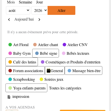
Mois
Semaine
Jour
Mois
Année
Précédent
Suivant
Aujourd’hui
Il n’y a aucun évènement prévu pour cette période.
Catégories
Art Floral
Atelier chant
Atelier CNV
Baby Gym
Bébé signe
Bébés lecteurs
Café des lutins
Cosmétiques et Produits d'entretien
Forum associations
General
Massage bien-être
Scrapbooking
Soirées jeux
Yoga enfants parents
Toutes les catégories
Vue
impression
A VOS AGENDAS