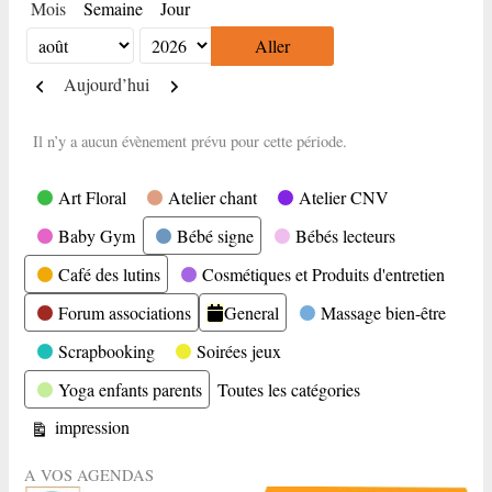
Mois
Semaine
Jour
Mois
Année
Précédent
Suivant
Aujourd’hui
Il n’y a aucun évènement prévu pour cette période.
Catégories
Art Floral
Atelier chant
Atelier CNV
Baby Gym
Bébé signe
Bébés lecteurs
Café des lutins
Cosmétiques et Produits d'entretien
Forum associations
General
Massage bien-être
Scrapbooking
Soirées jeux
Yoga enfants parents
Toutes les catégories
Vue
impression
A VOS AGENDAS