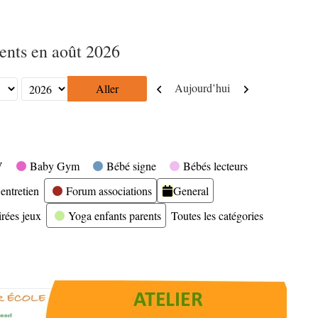
nts en août 2026
Précédent
Suivant
Aujourd’hui
V
Baby Gym
Bébé signe
Bébés lecteurs
entretien
Forum associations
General
irées jeux
Yoga enfants parents
Toutes les catégories