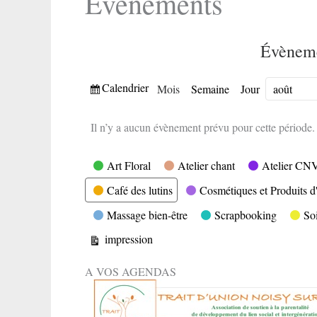
Evènements
Évèneme
Vue
Calendrier
Mois
Semaine
Jour
Mois
Année
Il n’y a aucun évènement prévu pour cette période.
Catégories
Art Floral
Atelier chant
Atelier CN
Café des lutins
Cosmétiques et Produits d'
Massage bien-être
Scrapbooking
So
Vue
impression
A VOS AGENDAS