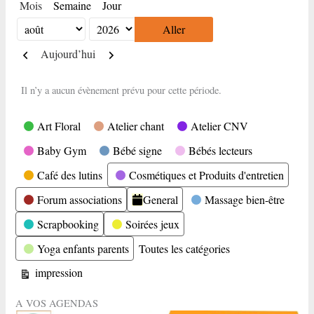
Mois
Semaine
Jour
Mois
Année
Précédent
Suivant
Aujourd’hui
Il n’y a aucun évènement prévu pour cette période.
Catégories
Art Floral
Atelier chant
Atelier CNV
Baby Gym
Bébé signe
Bébés lecteurs
Café des lutins
Cosmétiques et Produits d'entretien
Forum associations
General
Massage bien-être
Scrapbooking
Soirées jeux
Yoga enfants parents
Toutes les catégories
Vue
impression
A VOS AGENDAS