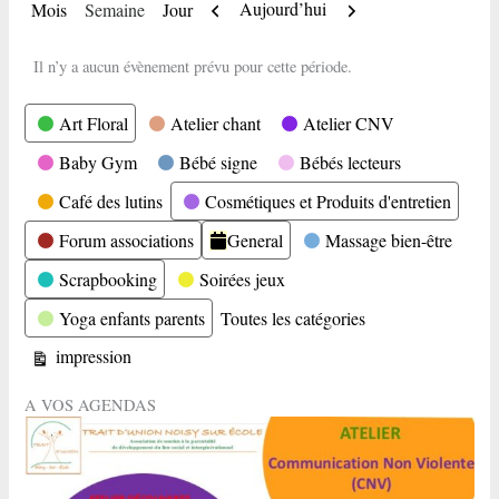
Précédent
Suivant
Aujourd’hui
Mois
Semaine
Jour
Il n’y a aucun évènement prévu pour cette période.
Catégories
Art Floral
Atelier chant
Atelier CNV
Baby Gym
Bébé signe
Bébés lecteurs
Café des lutins
Cosmétiques et Produits d'entretien
Forum associations
General
Massage bien-être
Scrapbooking
Soirées jeux
Yoga enfants parents
Toutes les catégories
Vue
impression
A VOS AGENDAS