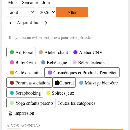
Mois
Semaine
Jour
Mois
Année
Précédent
Suivant
Aujourd’hui
Il n’y a aucun évènement prévu pour cette période.
Catégories
Art Floral
Atelier chant
Atelier CNV
Baby Gym
Bébé signe
Bébés lecteurs
Café des lutins
Cosmétiques et Produits d'entretien
Forum associations
General
Massage bien-être
Scrapbooking
Soirées jeux
Yoga enfants parents
Toutes les catégories
Vue
impression
A VOS AGENDAS