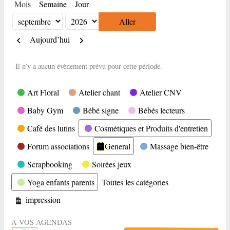
Mois
Semaine
Jour
Mois
Année
Précédent
Suivant
Aujourd’hui
Il n’y a aucun évènement prévu pour cette période.
Catégories
Art Floral
Atelier chant
Atelier CNV
Baby Gym
Bébé signe
Bébés lecteurs
Café des lutins
Cosmétiques et Produits d'entretien
Forum associations
General
Massage bien-être
Scrapbooking
Soirées jeux
Yoga enfants parents
Toutes les catégories
Vue
impression
A VOS AGENDAS