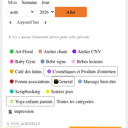
Mois
Semaine
Jour
Mois
Année
Précédent
Suivant
Aujourd’hui
Il n’y a aucun évènement prévu pour cette période.
Catégories
Art Floral
Atelier chant
Atelier CNV
Baby Gym
Bébé signe
Bébés lecteurs
Café des lutins
Cosmétiques et Produits d'entretien
Forum associations
General
Massage bien-être
Scrapbooking
Soirées jeux
Yoga enfants parents
Toutes les catégories
Vue
impression
A VOS AGENDAS