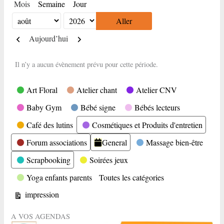
Mois
Semaine
Jour
Mois
Année
Précédent
Suivant
Aujourd’hui
Il n’y a aucun évènement prévu pour cette période.
Catégories
Art Floral
Atelier chant
Atelier CNV
Baby Gym
Bébé signe
Bébés lecteurs
Café des lutins
Cosmétiques et Produits d'entretien
Forum associations
General
Massage bien-être
Scrapbooking
Soirées jeux
Yoga enfants parents
Toutes les catégories
Vue
impression
A VOS AGENDAS